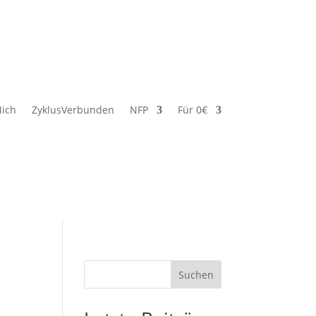
ich
ZyklusVerbunden
NFP
Für 0€
Suchen