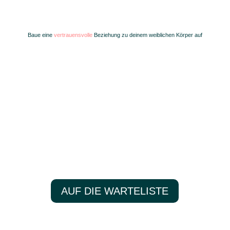
Zykluscoaching
Baue eine
vertrauensvolle
Beziehung zu deinem weiblichen Körper auf
… und kreiere in 6 Monaten das Fundament für einen
stabilen Zyklus, mit dem du voller Energie deine
nächsten Meilensteine im Job, im Training oder in
deiner Partnerschaft erreichst.
Für Frauen, die nicht länger planlos ausprobieren,
optimieren und hoffen wollen – sondern bereit sind, mit
Zykluswissen
und
Zyklusbeobachtung
Vertrauen
und Kontrolle zurückzugewinnen.
AUF DIE WARTELISTE
und exklusiven Preis sichern