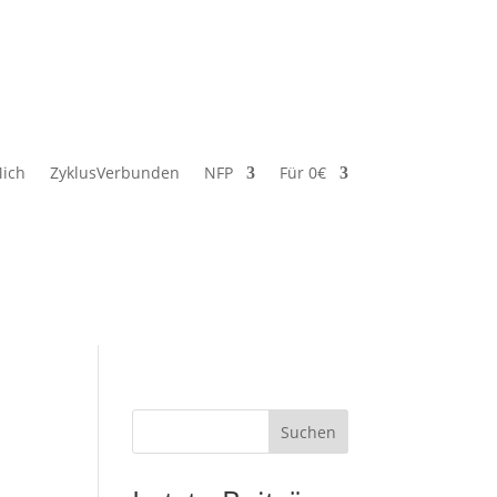
ich
ZyklusVerbunden
NFP
Für 0€
Suchen