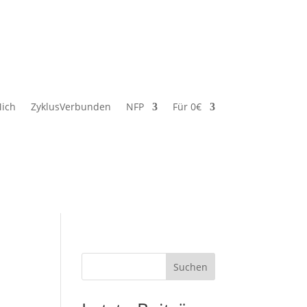
ich
ZyklusVerbunden
NFP
Für 0€
Suchen