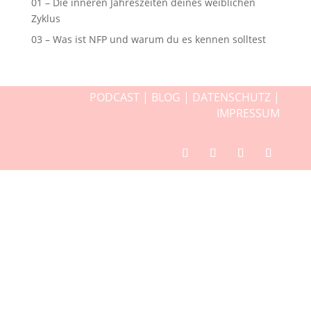
01 – Die inneren Jahreszeiten deines weiblichen
Zyklus
03 – Was ist NFP und warum du es kennen solltest
PODCAST
|
BLOG
|
DATENSCHUTZ
|
IMPRESSUM